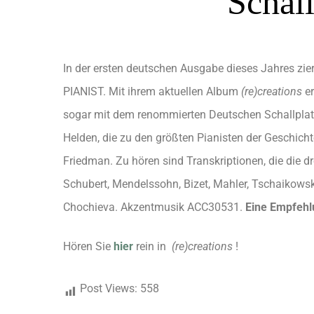
Schall
In der ersten deutschen Ausgabe dieses Jahres zie
PIANIST. Mit ihrem aktuellen Album
(re)creations
er
sogar mit dem renommierten Deutschen Schallplat
Helden, die zu den größten Pianisten der Geschich
Friedman. Zu hören sind Transkriptionen, die die d
Schubert, Mendelssohn, Bizet, Mahler, Tschaikowsky
Chochieva. Akzentmusik ACC30531.
Eine Empfehl
Hören Sie
hier
rein in
(re)creations
!
Post Views:
558