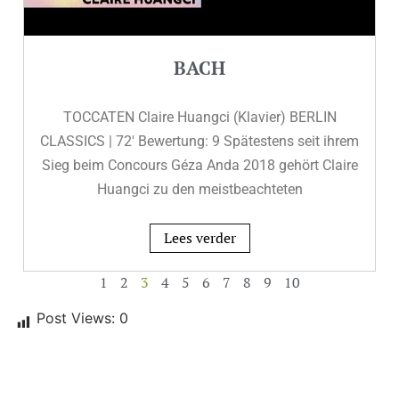
BACH
TOCCATEN Claire Huangci (Klavier) BERLIN
CLASSICS | 72′ Bewertung: 9 Spätestens seit ihrem
Sieg beim Concours Géza Anda 2018 gehört Claire
Huangci zu den meistbeachteten
Lees verder
1
2
3
4
5
6
7
8
9
10
Post Views:
0