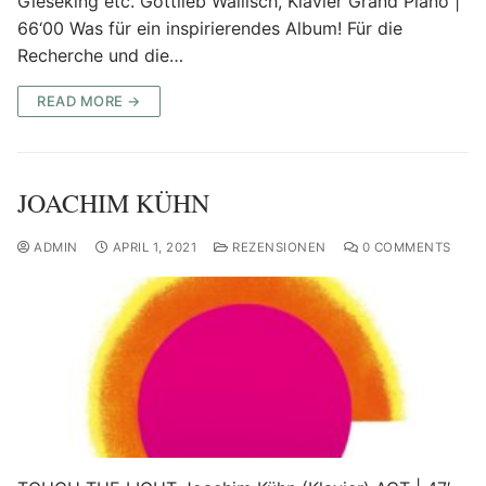
Gieseking etc. Gottlieb Wallisch, Klavier Grand Piano |
66‘00 Was für ein inspirierendes Album! Für die
Recherche und die…
READ MORE →
JOACHIM KÜHN
ADMIN
APRIL 1, 2021
REZENSIONEN
0 COMMENTS